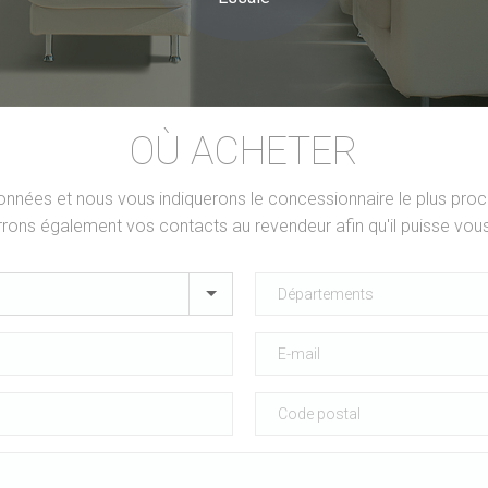
OÙ ACHETER
nées et nous vous indiquerons le concessionnaire le plus proc
rons également vos contacts au revendeur afin qu'il puisse vous