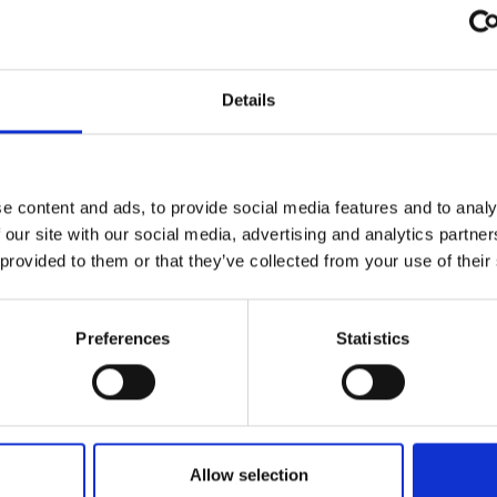
Niveau Bruit Ma
Details
Autonomie Min/M
Flux De Ventilate
Rendement
e content and ads, to provide social media features and to analy
 our site with our social media, advertising and analytics partn
 provided to them or that they’ve collected from your use of their
96 %
Preferences
Statistics
classe d'effic
Allow selection