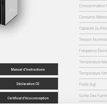
Consommation Mi
Consumo Mínimo 
Capacité Du Rése
Tension Nominal
Fréquence Électr
Température Max
Manuel d'instructions
Température Min
Déclaration CE
Poids (kg)
Sortie Des Fum
Certificat d'écoconception
Dépression Néce