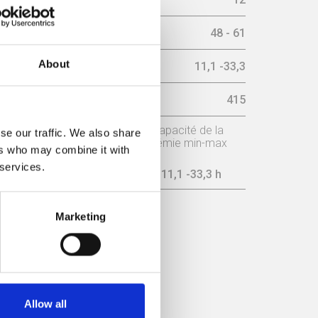
ximum (Db)
48 - 61
About
ax (h)
11,1 -33,3
ur (m³/h)
415
Puissance nominale
Capacité de la
se our traffic. We also share
trémie min-max
ers who may combine it with
 services.
11,9 kW
11,1 -33,3 h
Marketing
acité
Allow all