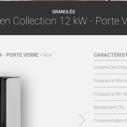
GRANULÉS
en Collection 12 kW - Porte V
 - PORTE VERRE -
Noir
ASPEN COLLECTION 
CARACTÉRIS
Volume De Chau
Puissance Nomin
Puissance Min (
Rendement (%)
Consommation M