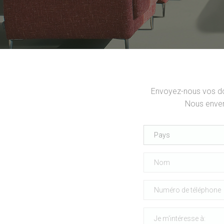
Envoyez-nous vos don
Nous enver
Pays