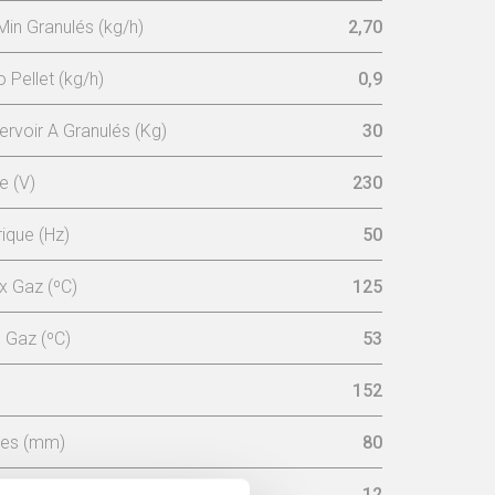
n Granulés (kg/h)
2,70
Pellet (kg/h)
0,9
rvoir A Granulés (Kg)
30
e (V)
230
ique (Hz)
50
 Gaz (ºC)
125
 Gaz (ºC)
53
152
ées (mm)
80
ssaire Dans La Cheminée (pa)
12