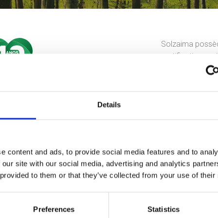
Solzaima possède
certification en
souhaitons montr
Details
l de notre
e content and ads, to provide social media features and to analy
un rôle important
Nous vous invito
 our site with our social media, advertising and analytics partn
a biomasse, dont
 provided to them or that they’ve collected from your use of their
la mieux adaptée
.
Solutions de
gements, avec
Solutions de 
Preferences
Statistics
arché ne cesse