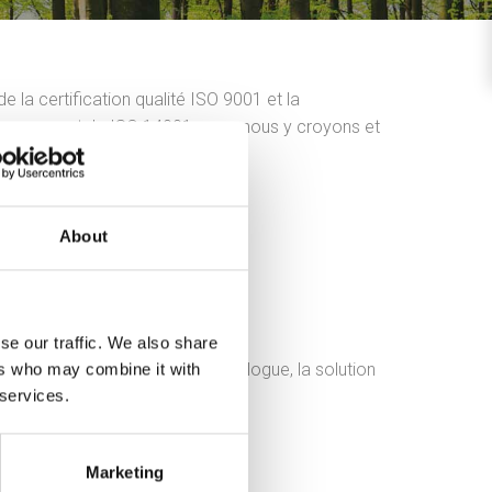
 la certification qualité ISO 9001 et la
vironnementale ISO 14001 – car nous y croyons et
er l’exemple.
About
se our traffic. We also share
ns à rechercher, dans notre catalogue, la solution
ers who may combine it with
 services.
 à votre type d’habitation.
 chauffage local
chauffage central
Marketing