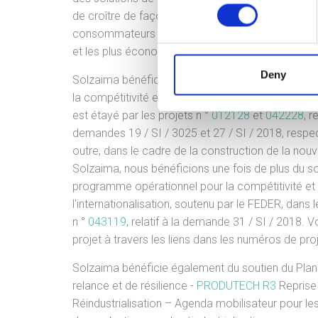
de croître de façon significative, ce qui montre q
consommateurs sont attentifs aux solutions les 
et les plus économiques.
Deny
Solzaima bénéficie du soutien du programme opé
la compétitivité et l'internationalisation, soutenu 
est étayé par les projets n °
012128
et
042228
, r
demandes 19 / SI / 3025 et 27 / SI / 2018, respe
outre, dans le cadre de la construction de la nouv
Solzaima, nous bénéficions une fois de plus du s
programme opérationnel pour la compétitivité et
l'internationalisation, soutenu par le FEDER, dans 
n °
043119
, relatif à la demande 31 / SI / 2018. Vo
projet à travers les liens dans les numéros de proj
Solzaima bénéficie également du soutien du Plan
relance et de résilience -
PRODUTECH R3
Reprise 
Réindustrialisation – Agenda mobilisateur pour le