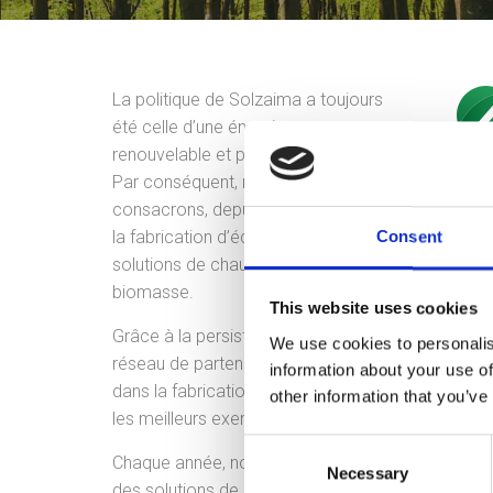
La politique de Solzaima a toujours
été celle d’une énergie propre,
renouvelable et plus économique.
Par conséquent, nous nous
consacrons, depuis plus de 39 ans, à
la fabrication d’équipements et de
Consent
solutions de chauffage à la
biomasse.
This website uses cookies
Grâce à la persistance et au soutien inconditionne
We use cookies to personalis
réseau de partenaires, Solzaima joue aujourd’hui 
information about your use of
dans la fabrication de solutions de chauffage à l
other information that you’ve
les meilleurs exemples sont les foyers chaudières
Consent
Chaque année, nous équipons plus de 20.000 lo
Necessary
Selection
des solutions de chauffage a la biomasse. Ce m