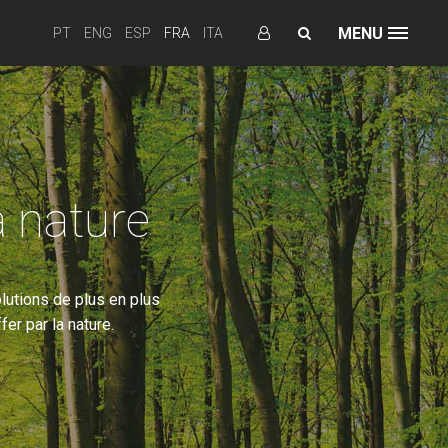
MENU
PT
ENG
ESP
FRA
ITA
a nature
lutions de plus en plus
er par la nature.