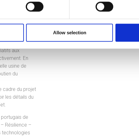
ue les
plus écologiques
Allow selection
rationnel pour
par le FEDER, qui
elatifs aux
ctivement. En
elle usine de
outien du
le cadre du projet
ir les détails du
et.
 portugais de
– Résilience –
s technologies