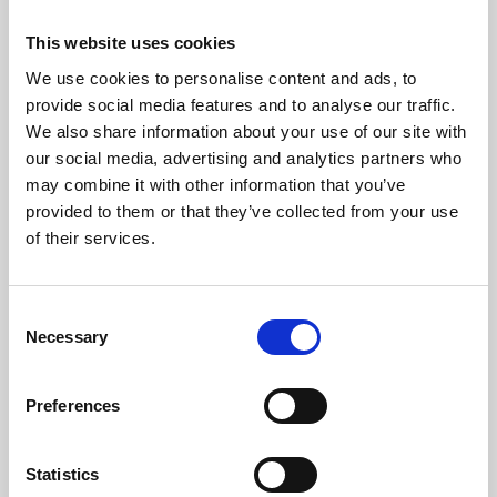
Température Max Gaz (ºC)
152,6
This website uses cookies
Température Min Gaz (ºC)
64
We use cookies to personalise content and ads, to
provide social media features and to analyse our traffic.
Poids (kg)
83,6
We also share information about your use of our site with
our social media, advertising and analytics partners who
Sortie Des Fumées (mm)
80
may combine it with other information that you’ve
provided to them or that they’ve collected from your use
Dépression Nécessaire Dans La Cheminée (pa)
12
of their services.
Niveau Bruit Maximum (Db)
48,2
Consent
Autonomie Min/Max (h)
8,3 - 22
Necessary
Selection
Flux De Ventilateur (m³/h)
180
Preferences
Rendement
Puissance
Capacité de la
nominale
trémie min-max
Statistics
96 %
8 kW
8,3 - 22 h