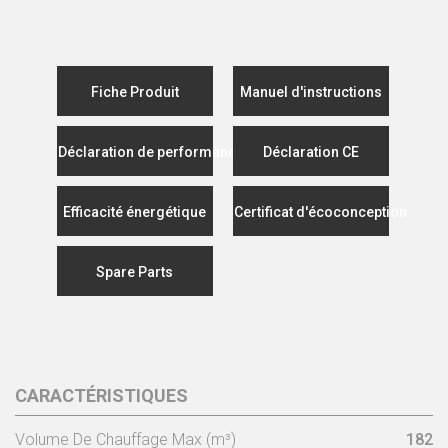
Fiche Produit
Manuel d'instructions
Déclaration de performance
Déclaration CE
Efficacité énergétique
Certificat d'écoconception
Spare Parts
CARACTÉRISTIQUES
Volume De Chauffage Max (m³)
182