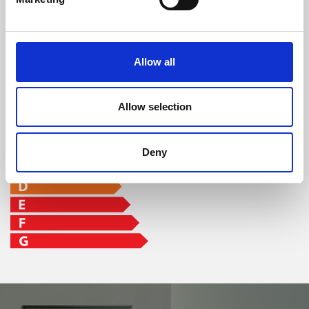
96 %
8 kW
8,3 - 22 h
Allow all
classe d'efficacité
Allow selection
Deny