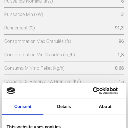
Puissance Nominal (kW)
8
Puissance Min (kW)
3
Rendement (%)
91,3
Consommation Max Granulés (%)
96
Consommation Min Granulés (kg/h)
1,8
Consumo Mínimo Pellet (kg/h)
0,68
Capacité Du Réservoir A Granulés (Kg)
15
Puissance Électrique Nominale (w)
102 (máx 362)
Consent
Details
About
Tension Nominale (V)
230
Fréquence Électrique (Hz)
50
This website uses cookies