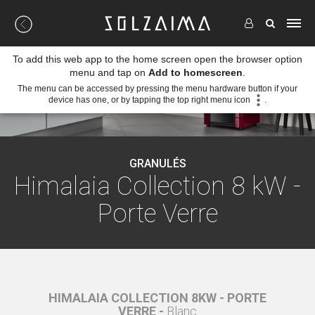
To add this web app to the home screen open the browser option
menu and tap on
Add to homescreen
.
The menu can be accessed by pressing the menu hardware button if your
device has one, or by tapping the top right menu icon
.
GRANULÉS
Himalaia Collection 8 kW -
Porte Verre
PORTE
HIMALAIA COLLECTION 8KW - PORTE
HIMA
VERRE -
Blanc