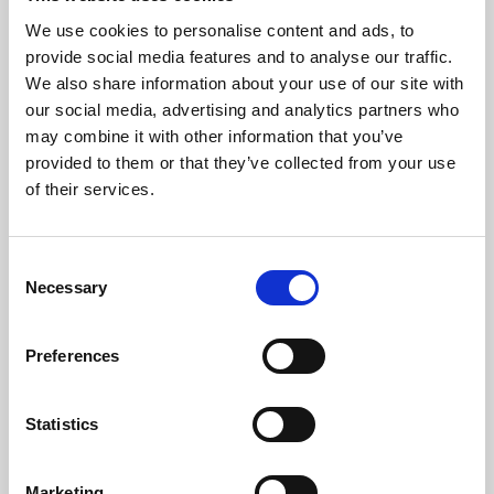
Température Max Gaz (ºC)
152,6
We use cookies to personalise content and ads, to
provide social media features and to analyse our traffic.
Température Min Gaz (ºC)
64
We also share information about your use of our site with
our social media, advertising and analytics partners who
Poids (kg)
82,6
may combine it with other information that you’ve
provided to them or that they’ve collected from your use
Sortie Des Fumées (mm)
80
of their services.
Dépression Nécessaire Dans La Cheminée (pa)
12
Consent
Niveau Bruit Maximum (Db)
48,2
Necessary
Selection
Autonomie Min/Max (h)
8,3 - 22
Preferences
Flux De Ventilateur (m³/h)
180
Statistics
Rendement
Puissance
Capacité de la
nominale
trémie min-max
Marketing