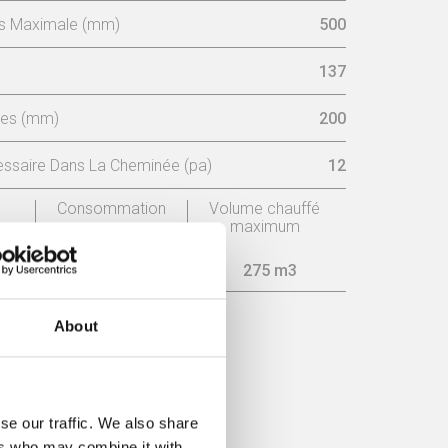
is Maximale (mm)
500
137
ées (mm)
200
ssaire Dans La Cheminée (pa)
12
Consommation
Volume chauffé
maximum
3,7 kg/h
275 m3
About
acité
se our traffic. We also share
ers who may combine it with