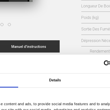
Longueur De Bo
Poids (kg)
Sortie Des Fum
Dépression Néce
Manuel d'instructions
Rendement
Déclaration CE
81,5 %
Certificat d'écoconception
Details
classe d'effic
e content and ads, to provide social media features and to analy
 our site with our social media, advertising and analytics partn