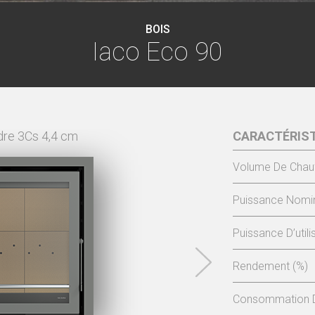
BOIS
Iaco Eco 90
dre 3Cs 4,4 cm
CARACTÉRIS
IACO EC
Volume De Chau
Puissance Nomin
Puissance D’utili
Rendement (%)
Consommation D