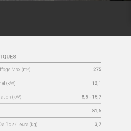
TIQUES
O 90 -
Cadre 3Cs 7,4 cm
ffage Max (m³)
275
al (kW)
12,1
sation (kW)
8,5 - 15,7
81,5
e Bois/Heure (kg)
3,7