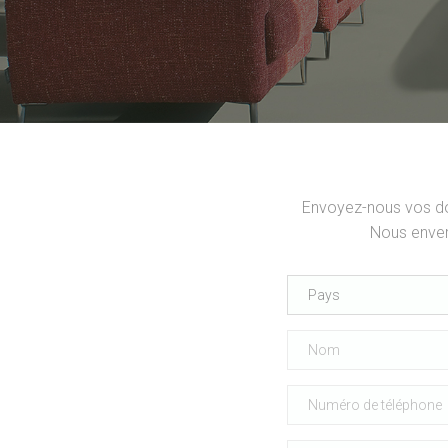
Envoyez-nous vos don
Nous enver
Pays