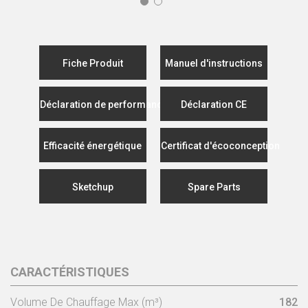
Fiche Produit
Manuel d'instructions
Déclaration de performance
Déclaration CE
Efficacité énergétique
Certificat d'écoconception
Sketchup
Spare Parts
CARACTÉRISTIQUES
Volume De Chauffage Max (m³)
182