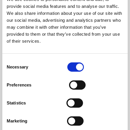
Température Max Gaz (ºC)
152,6
provide social media features and to analyse our traffic.
We also share information about your use of our site with
Température Min Gaz (ºC)
64
our social media, advertising and analytics partners who
may combine it with other information that you’ve
Poids (kg)
101
provided to them or that they’ve collected from your use
of their services.
Sortie Des Fumées (mm)
80
Dépression Nécessaire Dans La Cheminée (pa)
12
Consent
Necessary
Selection
Niveau Bruit Maximum (Db)
48,2
Preferences
Autonomie Min/Max (h)
8,3 - 22
Rendement
Puissance
Capacité de la
Statistics
nominale
trémie min-max
96 %
8 kW
8,3 - 22 h
Marketing