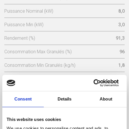
Puissance Nominal (kW)
8,0
Puissance Min (kW)
3,0
Rendement (%)
91,3
Consommation Max Granulés (%)
96
Consommation Min Granulés (kg/h)
1,8
Consumo Mínimo Pellet (kg/h)
0,68
Capacité Du Réservoir A Granulés (Kg)
15
Consent
Details
About
Tension Nominale (V)
230
Fréquence Électrique (Hz)
50
This website uses cookies
We use cookies to personalise content and ads, to