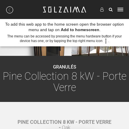
To add this web app to the home screen open the browser option
menu and tap on
Add to homescreen
.
The menu can be accessed by pressing the menu hardware button if your
device has one, or by tapping the top right menu icon
.
GRANULÉS
Pine Collection 8 kW - Porte
Verre
 VERRE
PINE COLLECTION 8 KW - PORTE VERRE
PINE 
-
Oak