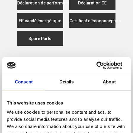
Déclaration de performance
Déclaration CE
Efficacité énergétique
Certificat d'écoconception
Spare Parts
CARACTÉRISTIQUES
Consent
Details
About
Puissance Nominal (kW)
9.4
Rendement (%)
80
This website uses cookies
We use cookies to personalise content and ads, to
Consommation De Bois/Heure (kg)
2,22
provide social media features and to analyse our traffic.
We also share information about your use of our site with
Longueur De Bois Maximale (mm)
700