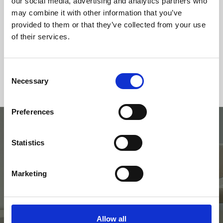
our social media, advertising and analytics partners who
may combine it with other information that you’ve
Température Max Gaz (ºC)
289
provided to them or that they’ve collected from your use
of their services.
Rendement
Consommation
Volume chauffé
maximum
80 %
2.2 kg/h
Consent
Necessary
Selection
Preferences
Statistics
Essayez avec le
simulateur.
Marketing
Allow all