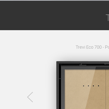
e 4Cs 7,4 cm P=6 cm
Trevi Eco 700 - Po