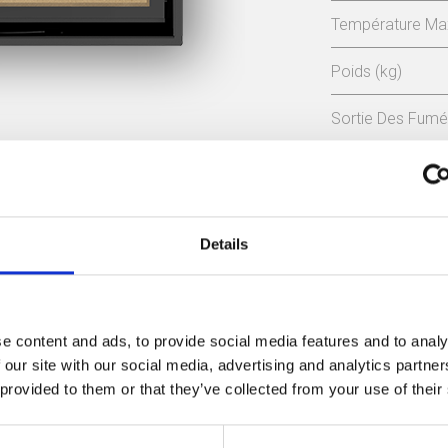
Température Max
Poids (kg)
Sortie Des Fum
Niveau Bruit Ma
Rendement
Manuel d'instructions
Details
83 %
Déclaration CE
e content and ads, to provide social media features and to analy
Certificat d'écoconception
 our site with our social media, advertising and analytics partn
 provided to them or that they’ve collected from your use of their