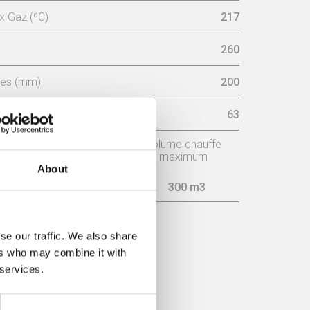
 Gaz (ºC)
217
260
ées (mm)
200
ximum (Db)
63
Consommation
Volume chauffé
maximum
About
3,9 Kg/h
300 m3
se our traffic. We also share
ers who may combine it with
 services.