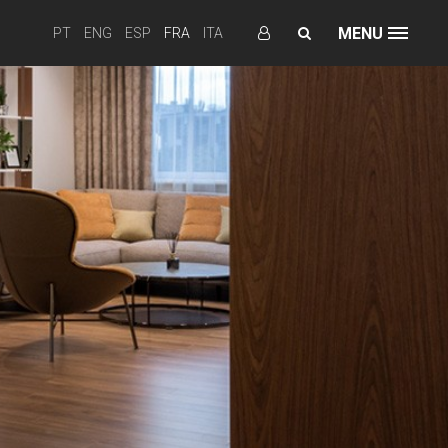
MENU
PT
ENG
ESP
FRA
ITA