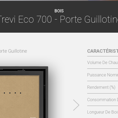
BOIS
Trevi Eco 700 - Porte Guillotin
rte Guillotine
TREVI ECO 700 - PORTE
CARACTÉRIS
Volume De Chau
Puissance Nomin
Rendement (%)
Consommation D
Longueur De Bo